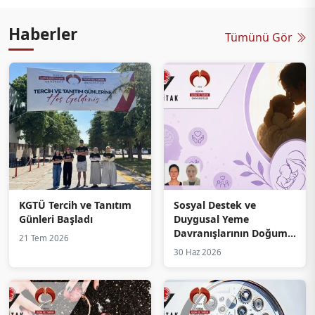
Haberler
Tümünü Gör
KGTÜ Tercih ve Tanıtım
Sosyal Destek ve
Günleri Başladı
Duygusal Yeme
Davranışlarının Doğum
21 Tem 2026
Sonrası Depresyon
30 Haz 2026
Üzerindeki Etkilerine
TÜBİTAK 2209-A Desteği