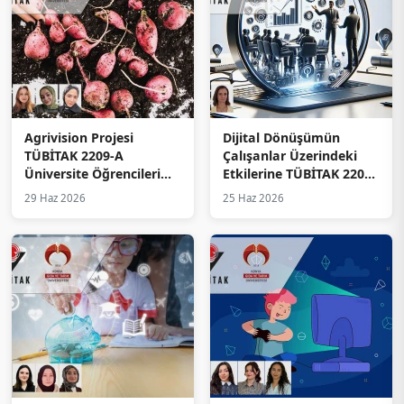
Agrivision Projesi
Dijital Dönüşümün
TÜBİTAK 2209-A
Çalışanlar Üzerindeki
Üniversite Öğrencileri
Etkilerine TÜBİTAK 2209-
Araştırma Projeleri
A Desteği
29 Haz 2026
25 Haz 2026
Destekleme Programı
Kapsamında Destek
Almaya Hak Kazandı