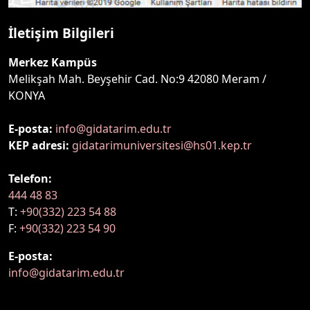
İletişim Bilgileri
Merkez Kampüs
Melikşah Mah. Beyşehir Cad. No:9 42080 Meram /
KONYA
E-posta:
info@gidatarim.edu.tr
KEP adresi:
gidatarimuniversitesi@hs01.kep.tr
Telefon:
444 48 83
T:
+90(332) 223 54 88
F:
+90(332) 223 54 90
E-posta:
info@gidatarim.edu.tr