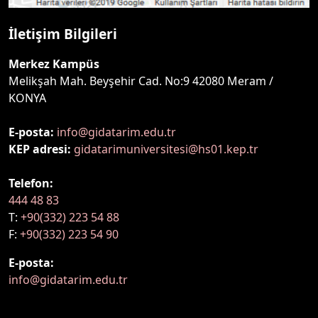
İletişim Bilgileri
Merkez Kampüs
Melikşah Mah. Beyşehir Cad. No:9 42080 Meram /
KONYA
E-posta:
info@gidatarim.edu.tr
KEP adresi:
gidatarimuniversitesi@hs01.kep.tr
Telefon:
444 48 83
T:
+90(332) 223 54 88
F:
+90(332) 223 54 90
E-posta:
info@gidatarim.edu.tr