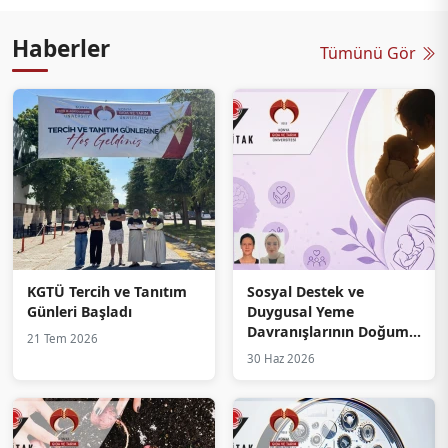
Haberler
Tümünü Gör
KGTÜ Tercih ve Tanıtım
Sosyal Destek ve
Günleri Başladı
Duygusal Yeme
Davranışlarının Doğum
21 Tem 2026
Sonrası Depresyon
30 Haz 2026
Üzerindeki Etkilerine
TÜBİTAK 2209-A Desteği