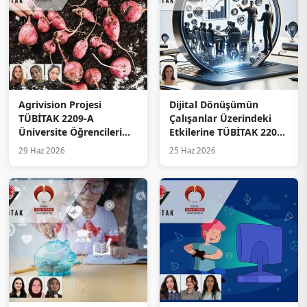
Agrivision Projesi
Dijital Dönüşümün
TÜBİTAK 2209-A
Çalışanlar Üzerindeki
Üniversite Öğrencileri
Etkilerine TÜBİTAK 2209-
Araştırma Projeleri
A Desteği
29 Haz 2026
25 Haz 2026
Destekleme Programı
Kapsamında Destek
Almaya Hak Kazandı